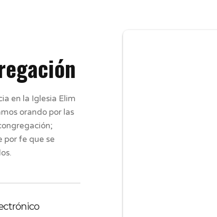
gregación
 en la Iglesia Elim 
mos orando por las 
congregación; 
por fe que se 
os.
ectrónico