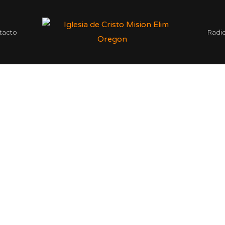
tacto
Radi
 casa y tengas una experiencia con Dios cuan
ueno y cuán delicioso es Habitar los herman