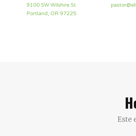
9100 SW Wilshire St 
pastor@e
Portland, OR 97225
H
Este 