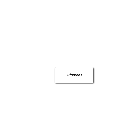
nsión del Reino de Dios. Por tanto, 
e, y del Hijo, y del Espíritu Santo; 
Mateo 28:19
egarte? ¿Cuál es el siguiente paso 
e! Te estaremos esperando con los 
brazos abiertos.
Ofrendas